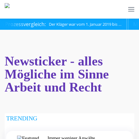
h Prozessvergleich:
Min
Der Kläger war vom 1. Januar 2019 bis …
Newsticker - alles
Mögliche im Sinne
Arbeit und Recht
TRENDING
Immer weniger Anwälte