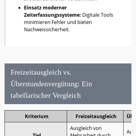
Einsatz moderner
Zeiterfassungssysteme:
Digitale Tools
minimieren Fehler und bieten
Nachweissicherheit.
Freizeitausgleich vs.
Überstundenvergütung: Ein
tabellarischer Vergleich
Kriterium
Freizeitausgleich
Übe
Ausgleich von
Aus
Ziel
Mehrarbeit durch