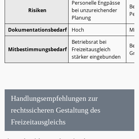
Personelle Engpässe
Bel
Risiken
bei unzureichender
Per
Planung
Dokumentationsbedarf
Hoch
Mitt
Betriebsrat bei
Betr
Mitbestimmungsbedarf
Freizeitausgleich
Gru
stärker eingebunden
Handlungsempfehlungen zur
rechtssicheren Gestaltung des
Freizeitausgleichs