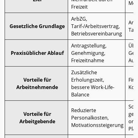
Meh
Freizeit
ArbZG,
Arb
Gesetzliche Grundlage
Tarif-/Arbeitsvertrag,
Tari
Betriebsvereinbarung
Antragstellung,
Übe
Praxisüblicher Ablauf
Genehmigung,
Gen
Freizeitnahme
Aus
Zusätzliche
Vorteile für
Erholungszeit,
Fina
Arbeitnehmende
bessere Work-Life-
Kom
Balance
Sch
Reduzierte
Vorteile für
ger
Personalkosten,
Arbeitgebende
org
Motivationssteigerung
Pla