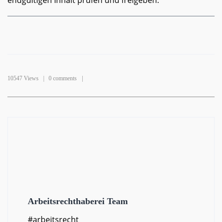
endgültigen Inhalt prüfen und freigeben.
10547 Views |
0 comments
Arbeitsrechthaberei Team
#arbeitsrecht