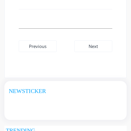
Beitragsnavigation
Previous
Next
NEWSTICKER
TRENDING